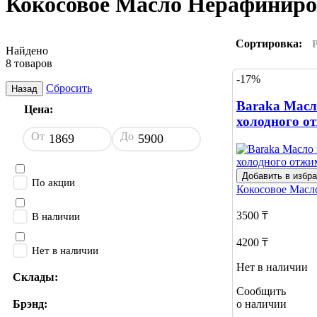
Кокосовое Масло Нерафиниро
Сортировка:
Найдено
8 товаров
-17%
Сбросить
Назад
Baraka Масл
Цена:
холодного о
От
До
Добавить в избр
По акции
Кокосовое Мас
3500 ₸
В наличии
4200 ₸
Нет в наличии
Нет в наличии
Склады:
Сообщить
о наличии
Брэнд: