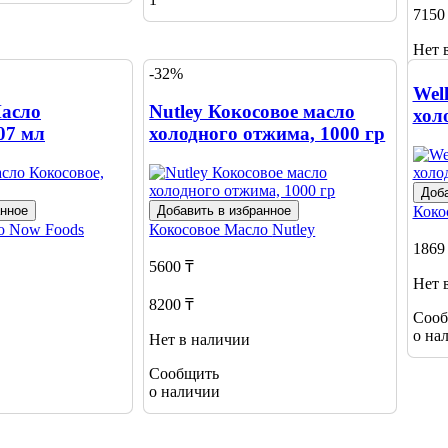
7150
Нет 
-32%
Сооб
Wel
о на
асло
Nutley Кокосовое масло
хол
07 мл
холодного отжима, 1000 гр
Доба
анное
Добавить в избранное
Коко
ло
Now Foods
Кокосовое Масло
Nutley
1869
5600 ₸
Нет 
8200 ₸
Сооб
о на
Нет в наличии
Сообщить
о наличии