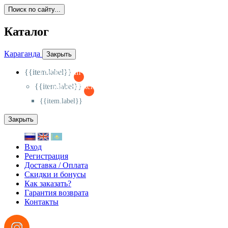
Поиск по сайту...
Каталог
Караганда
Закрыть
{{item.label}}
{{activeItem==item.id?'-
':'+'}}
{{item.label}}
{{activeSubitem==item.id?'-
':'+'}}
{{item.label}}
Закрыть
Вход
Регистрация
Доставка / Оплата
Скидки и бонусы
Как заказать?
Гарантия возврата
Контакты