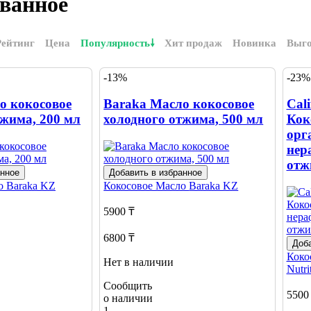
ванное
Рейтинг
Цена
Популярность
Хит продаж
Новинка
Выг
-13%
-23%
о кокосовое
Baraka Масло кокосовое
Cali
тжима, 200 мл
холодного отжима, 500 мл
Кок
орг
нер
отж
анное
Добавить в избранное
ло
Baraka KZ
Кокосовое Масло
Baraka KZ
5900 ₸
6800 ₸
Доба
Коко
Нет в наличии
Nutri
Сообщить
5500
о наличии
1