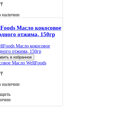
 ₸
в наличии
щить
lFoods Масло кокосовое
личии
одного отжима, 150гр
вить в избранное
совое Масло
WellFoods
 ₸
в наличии
щить
личии