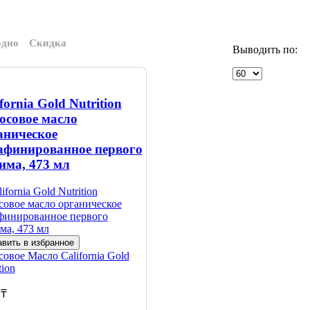
одно
Скидка
Выводить по:
fornia Gold Nutrition
осовое масло
аническое
афинированное первого
има, 473 мл
вить в избранное
совое Масло
California Gold
tion
 ₸