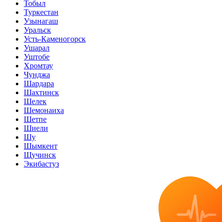
Тобыл
Туркестан
Узынагаш
Уральск
Усть-Каменогорск
Ушарал
Уштобе
Хромтау
Чунджа
Шардара
Шахтинск
Шелек
Шемонаиха
Шетпе
Шиели
Шу
Шымкент
Щучинск
Экибастуз