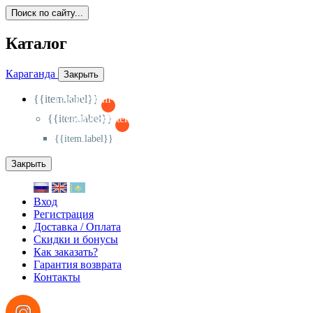
Поиск по сайту...
Каталог
Караганда
Закрыть
{{item.label}}
{{activeItem==item.id?'-
':'+'}}
{{item.label}}
{{activeSubitem==item.id?'-
':'+'}}
{{item.label}}
Закрыть
Вход
Регистрация
Доставка / Оплата
Скидки и бонусы
Как заказать?
Гарантия возврата
Контакты