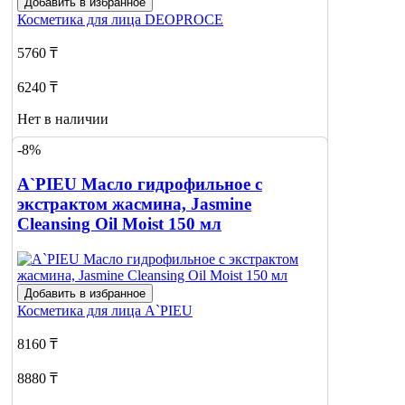
Добавить в избранное
Косметика для лица
DEOPROCE
5760 ₸
6240 ₸
Нет в наличии
-8%
Сообщить
о наличии
A`PIEU Масло гидрофильное с
экстрактом жасмина, Jasmine
Cleansing Oil Moist 150 мл
Добавить в избранное
Косметика для лица
A`PIEU
8160 ₸
8880 ₸