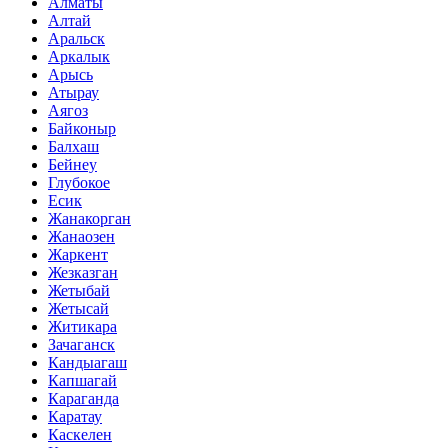
Алматы
Алтай
Аральск
Аркалык
Арысь
Атырау
Аягоз
Байконыр
Балхаш
Бейнеу
Глубокое
Есик
Жанакорган
Жанаозен
Жаркент
Жезказган
Жетыбай
Жетысай
Житикара
Зачаганск
Кандыагаш
Капшагай
Караганда
Каратау
Каскелен