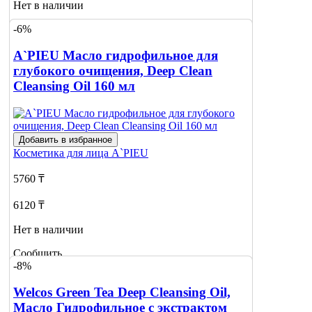
Нет в наличии
-6%
Сообщить
о наличии
A`PIEU Масло гидрофильное для
глубокого очищения, Deep Сlean
Cleansing Oil 160 мл
Добавить в избранное
Косметика для лица
A`PIEU
5760 ₸
6120 ₸
Нет в наличии
Сообщить
-8%
о наличии
1
Welcos Green Tea Deep Cleansing Oil,
Масло Гидрофильное с экстрактом