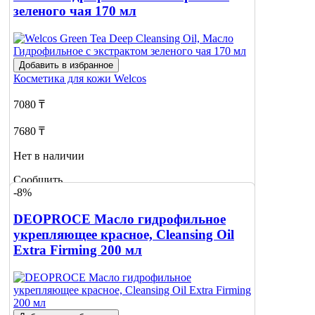
зеленого чая 170 мл
Добавить в избранное
Косметика для кожи
Welcos
7080 ₸
7680 ₸
Нет в наличии
Сообщить
-8%
о наличии
DEOPROCE Масло гидрофильное
укрепляющее красное, Cleansing Oil
Extra Firming 200 мл