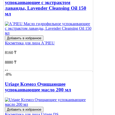
успокаивающее с экстрактом
лаванды, Lavender Cleansing Oil 150
мл
Добавить в избранное
Косметика для лица
A`PIEU
8160 ₸
8880 ₸
Нет в наличии
-8%
Сообщить
Uriage Ксемоз Очищающее
о наличии
успокаивающее масло 200 мл
Добавить в избранное
Косметика для лица
Uriage DS