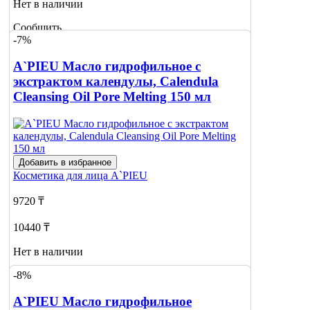
Нет в наличии
Сообщить
-7%
о наличии
A`PIEU Масло гидрофильное с
экстрактом календулы, Calendula
Cleansing Oil Pore Melting 150 мл
Добавить в избранное
Косметика для лица
A`PIEU
9720 ₸
10440 ₸
Нет в наличии
-8%
Сообщить
о наличии
A`PIEU Масло гидрофильное