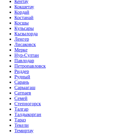
Кентау
Кокшетау
Кордай
Костанай
Косшы
Кульсары
Кызылорда
Ленгер
Лисаковск
Мерке
Нур-Султан
Павлодар
Петропавловск
Риддер
Рудный
Сарань
Сарыагаш
Сатпаев
Семей
Степногорск
Талгар
Талдыкорган
Тараз
Текели
Темиртау