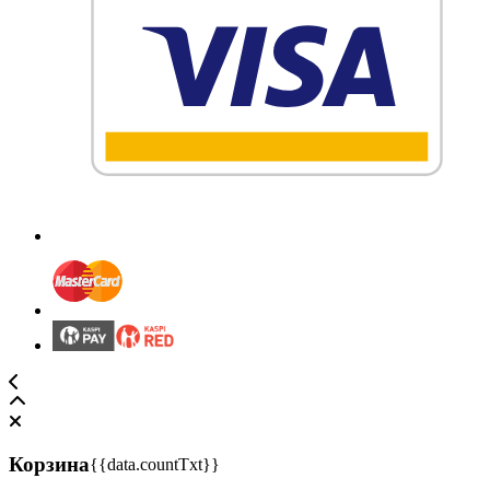
Корзина
{{data.countTxt}}