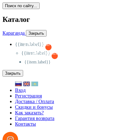
Поиск по сайту...
Каталог
Караганда
Закрыть
{{item.label}}
{{activeItem==item.id?'-
':'+'}}
{{item.label}}
{{activeSubitem==item.id?'-
':'+'}}
{{item.label}}
Закрыть
Вход
Регистрация
Доставка / Оплата
Скидки и бонусы
Как заказать?
Гарантия возврата
Контакты