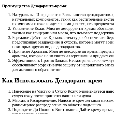
Преимущества Дезодоранта-крема:
Натуральные Ингредиенты: Большинство дезодорантов-к
натуральных компонентов, таких как растительные экстра
их мягкими к коже и идеальными для тех, кто предпочит
Увлажнение Кожи: Многие дезодоранты-кремы обогаще
такими как глицерин или масла, что помогает поддержива
Бережное Действие: Кремовая текстура обеспечивает бере
предотвращая раздражение и сухость, которые могут воз
некоторых других видов дезодорантов.
Приятные Ароматы: Многие дезодоранты-кремы предлаг
ароматы, которые не являются аллергенами и придают о
Эффективность Против Запаха: Несмотря на свою нежную
обеспечивают эффективную защиту от неприятного запах
для активного образа жизни.
Как Использовать Дезодорант-крем
Нанесение на Чистую и Сухую Кожу: Рекомендуется нано
сухую кожу после принятия ванны или душа.
Массаж и Распределение: Наносите крем легкими масса
равномерное распределение по области подмышек.
Подождите До Полного Впитывания: Дайте крему время д