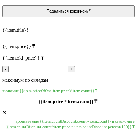
Поделиться корзиной🔗
{{item.title}}
{{item.price}} ₸
{{item.old_price}} ₸
-
+
максимум по складам
экономия {{(item.priceOfOne-item.price)*item.count}} ₸
{{item.price * item.count}} ₸
добавьте еще {{item.countDiscount.count - item.count}} и сэкономьте
{{item.countDiscount.count*item.price * item.countDiscount.percent/100}} ₸