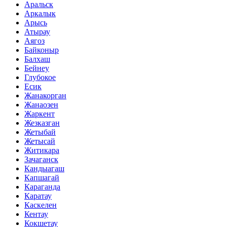
Аральск
Аркалык
Арысь
Атырау
Аягоз
Байконыр
Балхаш
Бейнеу
Глубокое
Есик
Жанакорган
Жанаозен
Жаркент
Жезказган
Жетыбай
Жетысай
Житикара
Зачаганск
Кандыагаш
Капшагай
Караганда
Каратау
Каскелен
Кентау
Кокшетау