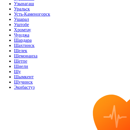
Узынагаш
Уральск
Усть-Каменогорск
Ушарал
Уштобе
Хромтау
Чунджа
Шардара
Шахтинск
Шелек
Шемонаиха
Шетпе
Шиели
Шу
Шымкент
Щучинск
Экибастуз