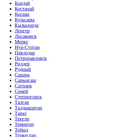
Кордай
Костанай
Косшы
Кульсары
Кызылорда
Ленгер
Лисаковск
Мерке
Нур-Султан
Павлодар
Петропавловск
Риддер
Рудный
Сарань
Сарыагаш
Сатпаев
Семей
Степногорск
Талгар
Талдыкорган
Тараз
Текели
Темиртау
Тобыл
Туркестан