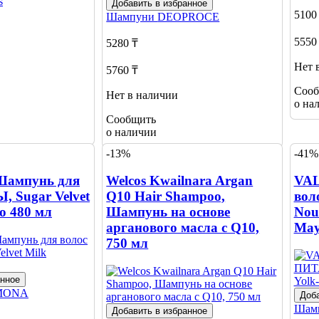
s
Добавить в избранное
5100
Шампуни
DEOPROCE
5550
5280 ₸
Нет 
5760 ₸
Сооб
Нет в наличии
о на
Сообщить
о наличии
-13%
-41%
ампунь для
Welcos Kwailnara Argan
VA
, Sugar Velvet
Q10 Hair Shampoo,
вол
o 480 мл
Шампунь на основе
Nour
арганового масла с Q10,
May
750 мл
анное
MONA
Доба
Шам
Добавить в избранное