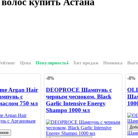
волос купить Астана
Рейтинг
Цена
Популярность
Хит продаж
Новинка
Выг
-8%
-8%
me Argan Hair
DEOPROCE Шампунь с
OLL
ампунь с
черным чесноком, Black
Шам
аслом 750 мл
Garlic Intensive Energy
100
Shampo 1000 мл
Доба
анное
Шам