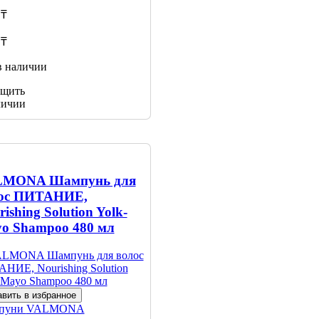
 ₸
 ₸
в наличии
щить
личии
LMONA Шампунь для
ос ПИТАНИЕ,
ishing Solution Yolk-
o Shampoo 480 мл
вить в избранное
пуни
VALMONA