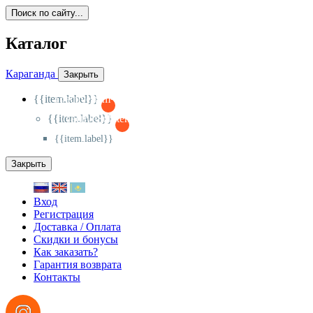
Поиск по сайту...
Каталог
Караганда
Закрыть
{{item.label}}
{{activeItem==item.id?'-
':'+'}}
{{item.label}}
{{activeSubitem==item.id?'-
':'+'}}
{{item.label}}
Закрыть
Вход
Регистрация
Доставка / Оплата
Скидки и бонусы
Как заказать?
Гарантия возврата
Контакты