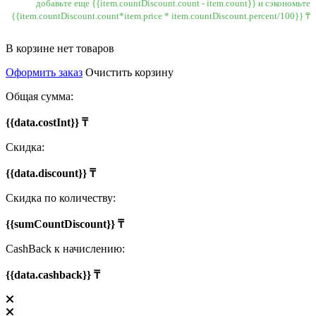
добавьте еще {{item.countDiscount.count - item.count}} и сэкономьте
{{item.countDiscount.count*item.price * item.countDiscount.percent/100}} ₸
В корзине нет товаров
Оформить заказ
Очистить корзину
Общая сумма:
{{data.costInt}} ₸
Скидка:
{{data.discount}} ₸
Скидка по количеству:
{{sumCountDiscount}} ₸
CashBack к начислению:
{{data.cashback}} ₸