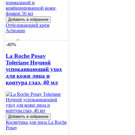
Добавить в избранное
Отбеливающий крем
Achromin
2050 ₸
-40%
2280 ₸
La Roche Posay
Toleriane Ночной
Нет в наличии
успокаивающий уход
Сообщить
для кожи лица и
о наличии
контура глаз, 40 мл
Добавить в избранное
Косметика для лица
La Roche
Posay