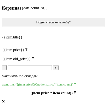
Корзина
{{data.countTxt}}
Поделиться корзиной🔗
{{item.title}}
{{item.price}} ₸
{{item.old_price}} ₸
-
+
максимум по складам
экономия {{(item.priceOfOne-item.price)*item.count}} ₸
{{item.price * item.count}} ₸