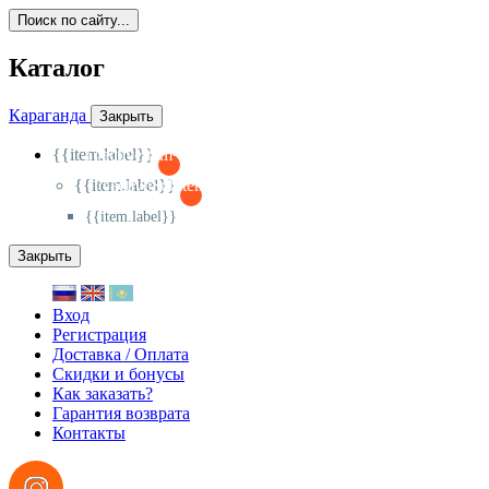
Поиск по сайту...
Каталог
Караганда
Закрыть
{{item.label}}
{{activeItem==item.id?'-
':'+'}}
{{item.label}}
{{activeSubitem==item.id?'-
':'+'}}
{{item.label}}
Закрыть
Вход
Регистрация
Доставка / Оплата
Скидки и бонусы
Как заказать?
Гарантия возврата
Контакты