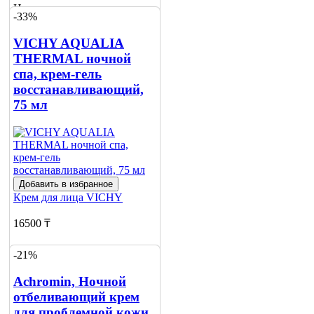
Нет в наличии
-33%
Сообщить
VICHY AQUALIA
о наличии
THERMAL ночной
спа, крем-гель
восстанавливающий,
75 мл
Добавить в избранное
Крем для лица
VICHY
16500 ₸
24665 ₸
-21%
Нет в наличии
Achromin, Ночной
отбеливающий крем
Сообщить
о наличии
для проблемной кожи,