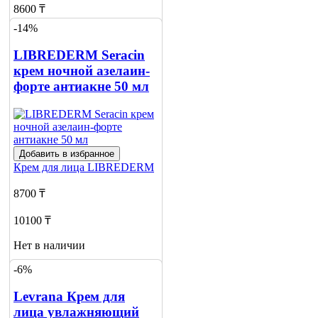
8600 ₸
-14%
14400 ₸
LIBREDERM Seracin
Нет в наличии
крем ночной азелаин-
Сообщить
форте антиакне 50 мл
о наличии
Добавить в избранное
Крем для лица
LIBREDERM
8700 ₸
10100 ₸
Нет в наличии
-6%
Сообщить
о наличии
Levrana Крем для
лица увлажняющий