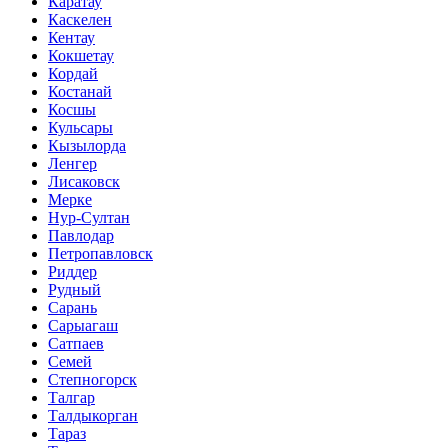
Каратау
Каскелен
Кентау
Кокшетау
Кордай
Костанай
Косшы
Кульсары
Кызылорда
Ленгер
Лисаковск
Мерке
Нур-Султан
Павлодар
Петропавловск
Риддер
Рудный
Сарань
Сарыагаш
Сатпаев
Семей
Степногорск
Талгар
Талдыкорган
Тараз