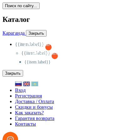
Поиск по сайту...
Каталог
Караганда
Закрыть
{{item.label}}
{{activeItem==item.id?'-
':'+'}}
{{item.label}}
{{activeSubitem==item.id?'-
':'+'}}
{{item.label}}
Закрыть
Вход
Регистрация
Доставка / Оплата
Скидки и бонусы
Как заказать?
Гарантия возврата
Контакты