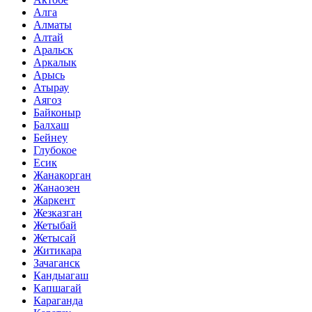
Алга
Алматы
Алтай
Аральск
Аркалык
Арысь
Атырау
Аягоз
Байконыр
Балхаш
Бейнеу
Глубокое
Есик
Жанакорган
Жанаозен
Жаркент
Жезказган
Жетыбай
Жетысай
Житикара
Зачаганск
Кандыагаш
Капшагай
Караганда