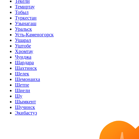
Текели
Темиртау
Тобыл
Туркестан
Узынагаш
Уральск
Усть-Каменогорск
Ушарал
Уштобе
Хромтау
Чунджа
Шардара
Шахтинск
Шелек
Шемонаиха
Шетпе
Шиели
Шу
Шымкент
Щучинск
Экибастуз