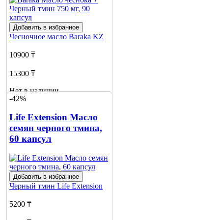
Добавить в избранное
Чесночное масло
Baraka KZ
10900 ₸
15300 ₸
Нет в наличии
-42%
Сообщить
о наличии
Life Extension Масло
2
семян черного тмина,
60 капсул
Добавить в избранное
Черный тмин
Life Extension
5200 ₸