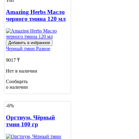
Топ
Сообщить
о наличии
Amazing Herbs Масло
черного тмина 120 мл
Добавить в избранное
Черный тмин
Разное
9017 ₸
Нет в наличии
Сообщить
о наличии
-6%
Оргтиум, Чёрный
тмин 100 гр