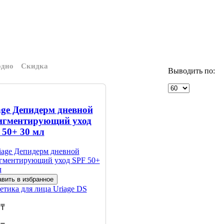
одно
Скидка
Выводить по:
age Депидерм дневной
игментирующий уход
 50+ 30 мл
вить в избранное
етика для лица
Uriage DS
 ₸