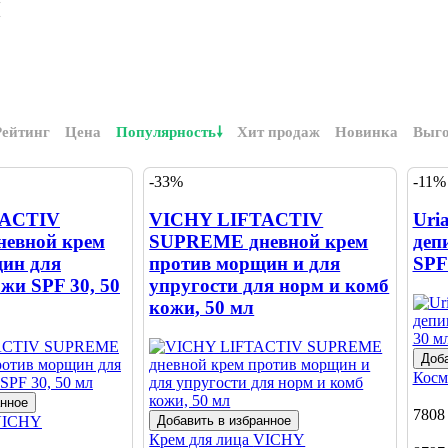
ы
Рейтинг
Цена
Популярность
Хит продаж
Новинка
Выг
-33%
-11%
TACTIV
VICHY LIFTACTIV
Uri
евной крем
SUPREME дневной крем
деп
ин для
против морщин и для
SPF
жи SPF 30, 50
упругости для норм и комб
кожи, 50 мл
Доба
Косм
анное
7808
VICHY
Добавить в избранное
Крем для лица
VICHY