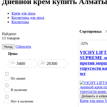
Дневной крем купить Алмат
Крем для лица
Косметика для лица
Косметика
Сортировка:
Найдено
13 товаров
-32%
Сбросить
Назад
VICHY LIF
Цена:
SUPREME дн
против морщ
От
До
упругости ко
мл
По акции
В наличии
Добавить в избр
Крем для лица
Нет в наличии