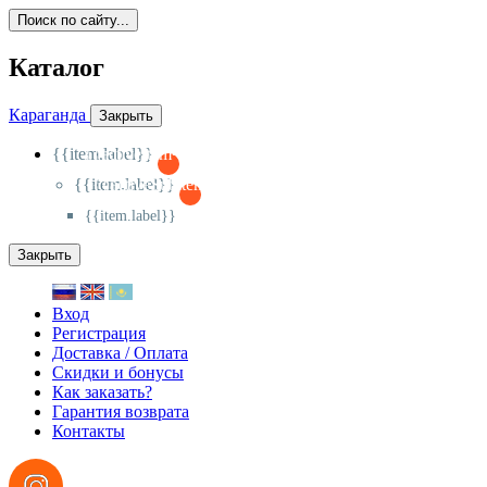
Поиск по сайту...
Каталог
Караганда
Закрыть
{{item.label}}
{{activeItem==item.id?'-
':'+'}}
{{item.label}}
{{activeSubitem==item.id?'-
':'+'}}
{{item.label}}
Закрыть
Вход
Регистрация
Доставка / Оплата
Скидки и бонусы
Как заказать?
Гарантия возврата
Контакты