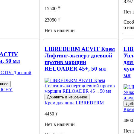
8797
15500 ₸
Нет 
23050 ₸
Сооб
о на
Нет в наличии
Сообщить
о наличии
LIBREDERM AEVIT Крем
LIB
TACTIV
Лифтинг-эксперт дневной
Увл
м, 50 мл
против морщин
для
RELOADER 45+, 50 мл
чув
мл
анное
VICHY
Добавить в избранное
Крем для лица
LIBREDERM
Доба
Крем
4450 ₸
4800
Нет в наличии
Нет 