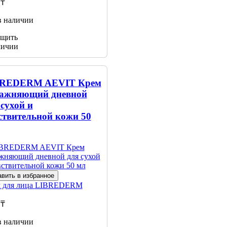
 ₸
в наличии
щить
личии
REDERM AEVIT Крем
ажняющий дневной
 сухой и
ствительной кожи 50
вить в избранное
 для лица
LIBREDERM
 ₸
в наличии