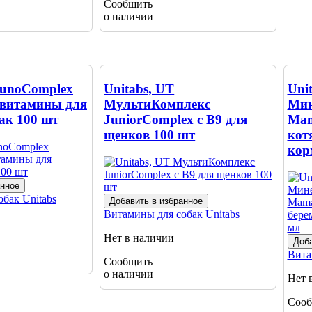
Сообщить
о наличии
munoComplex
Unitabs, UT
Uni
 витамины для
МультиКомплекс
Мин
ак 100 шт
JuniorComplex c B9 для
Mam
щенков 100 шт
кот
кор
анное
обак
Unitabs
Добавить в избранное
Витамины для собак
Unitabs
Нет в наличии
Доба
Вита
Сообщить
о наличии
Нет 
Сооб