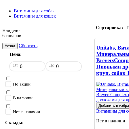
Витамины для собак
Витамины для кошек
Сортировка:
Найдено
6 товаров
Сбросить
Назад
Unitabs, Вит
Минеральны
Цена:
BreversCompl
От
До
Пивными др
круп. собак
По акции
В наличии
Добавить в избр
Витамины для с
Нет в наличии
Нет в наличии
Склады: