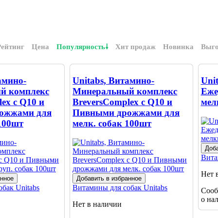
Рейтинг
Цена
Популярность
Хит продаж
Новинка
Выг
амино-
Unitabs, Витамино-
Uni
й комплекс
Минеральный комплекс
Еже
ex с Q10 и
BreversComplex с Q10 и
мел
ожжами для
Пивными дрожжами для
 100шт
мелк. собак 100шт
Доба
Вита
Нет 
анное
Добавить в избранное
обак
Unitabs
Витамины для собак
Unitabs
Сооб
о на
Нет в наличии