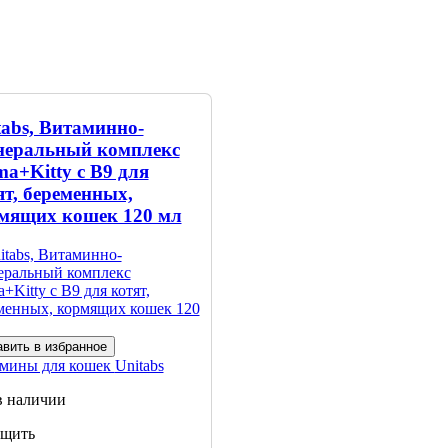
tabs, Витаминно-
еральный комплекс
a+Kitty c B9 для
ят, беременных,
мящих кошек 120 мл
вить в избранное
мины для кошек
Unitabs
в наличии
щить