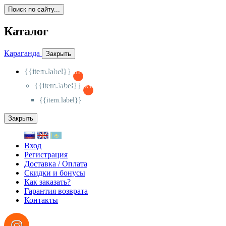
Поиск по сайту...
Каталог
Караганда
Закрыть
{{item.label}}
{{activeItem==item.id?'-
':'+'}}
{{item.label}}
{{activeSubitem==item.id?'-
':'+'}}
{{item.label}}
Закрыть
Вход
Регистрация
Доставка / Оплата
Скидки и бонусы
Как заказать?
Гарантия возврата
Контакты