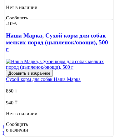
Нет в наличии
Сообщить
-10%
о наличии
Наша Марка, Сухой корм для собак
мелких пород (цыпленок/овощи), 500
г
Добавить в избранное
Сухой корм для собак
Наша Марка
850 ₸
940 ₸
Нет в наличии
Сообщить
Не нашли нужный товар?
о наличии
Нажмите сюда