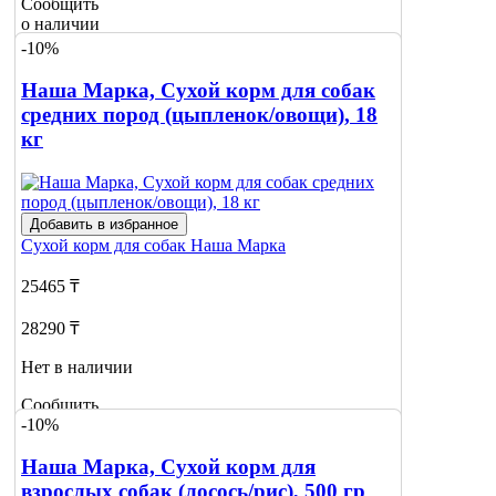
Сообщить
о наличии
-10%
Наша Марка, Сухой корм для собак
средних пород (цыпленок/овощи), 18
кг
Добавить в избранное
Сухой корм для собак
Наша Марка
25465 ₸
28290 ₸
Нет в наличии
Сообщить
-10%
о наличии
Наша Марка, Сухой корм для
взрослых собак (лосось/рис), 500 гр