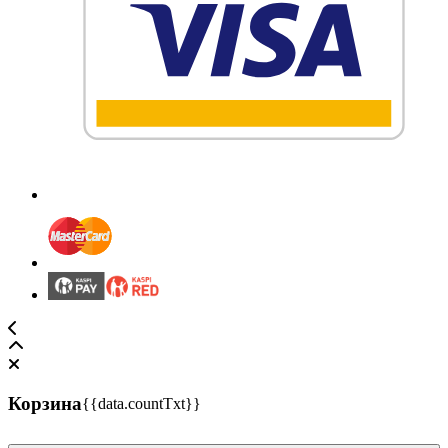
Корзина
{{data.countTxt}}