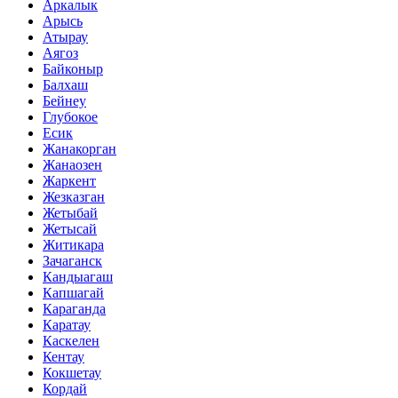
Аркалык
Арысь
Атырау
Аягоз
Байконыр
Балхаш
Бейнеу
Глубокое
Есик
Жанакорган
Жанаозен
Жаркент
Жезказган
Жетыбай
Жетысай
Житикара
Зачаганск
Кандыагаш
Капшагай
Караганда
Каратау
Каскелен
Кентау
Кокшетау
Кордай