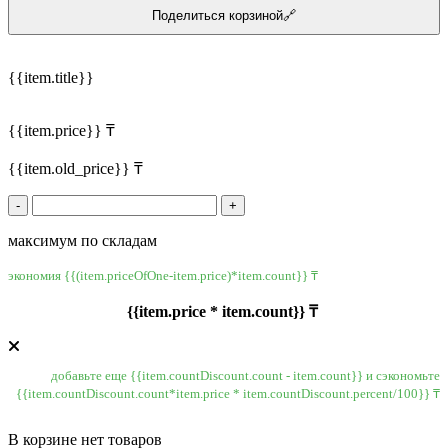
Поделиться корзиной🔗
{{item.title}}
{{item.price}} ₸
{{item.old_price}} ₸
-
+
максимум по складам
экономия {{(item.priceOfOne-item.price)*item.count}} ₸
{{item.price * item.count}} ₸
добавьте еще {{item.countDiscount.count - item.count}} и сэкономьте
{{item.countDiscount.count*item.price * item.countDiscount.percent/100}} ₸
В корзине нет товаров