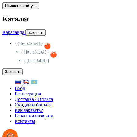
Поиск по сайту...
Каталог
Караганда
Закрыть
{{item.label}}
{{activeItem==item.id?'-
':'+'}}
{{item.label}}
{{activeSubitem==item.id?'-
':'+'}}
{{item.label}}
Закрыть
Вход
Регистрация
Доставка / Оплата
Скидки и бонусы
Как заказать?
Гарантия возврата
Контакты