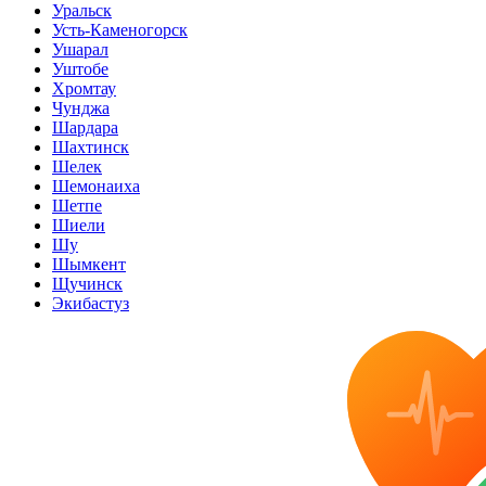
Уральск
Усть-Каменогорск
Ушарал
Уштобе
Хромтау
Чунджа
Шардара
Шахтинск
Шелек
Шемонаиха
Шетпе
Шиели
Шу
Шымкент
Щучинск
Экибастуз