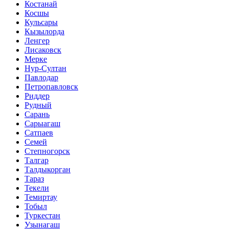
Костанай
Косшы
Кульсары
Кызылорда
Ленгер
Лисаковск
Мерке
Нур-Султан
Павлодар
Петропавловск
Риддер
Рудный
Сарань
Сарыагаш
Сатпаев
Семей
Степногорск
Талгар
Талдыкорган
Тараз
Текели
Темиртау
Тобыл
Туркестан
Узынагаш