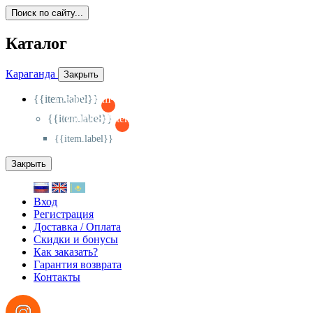
Поиск по сайту...
Каталог
Караганда
Закрыть
{{item.label}}
{{activeItem==item.id?'-
':'+'}}
{{item.label}}
{{activeSubitem==item.id?'-
':'+'}}
{{item.label}}
Закрыть
Вход
Регистрация
Доставка / Оплата
Скидки и бонусы
Как заказать?
Гарантия возврата
Контакты