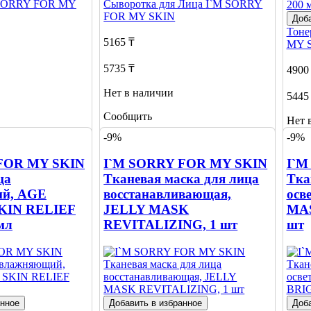
SORRY FOR MY
Сыворотка для Лица
I`M SORRY
FOR MY SKIN
Доба
Тоне
5165 ₸
MY 
5735 ₸
4900
Нет в наличии
5445
Сообщить
Нет 
о наличии
-9%
-9%
Сооб
о на
FOR MY SKIN
I`M SORRY FOR MY SKIN
I`M
ца
Тканевая маска для лица
Тка
й, AGE
восстанавливающая,
осв
KIN RELIEF
JELLY MASK
MAS
мл
REVITALIZING, 1 шт
шт
анное
Добавить в избранное
Доба