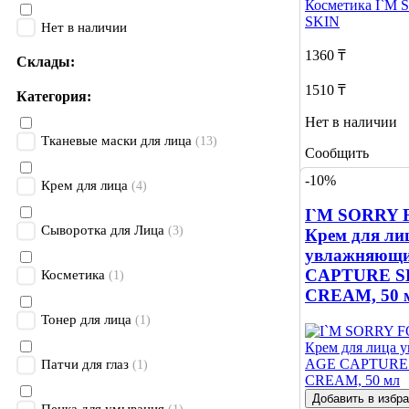
Косметика
I`M 
SKIN
Нет в наличии
1360 ₸
Склады:
1510 ₸
Категория:
Нет в наличии
Тканевые маски для лица
(13)
Сообщить
о наличии
-10%
Крем для лица
(4)
I`M SORRY 
Сыворотка для Лица
(3)
Крем для ли
увлажняющи
CAPTURE S
Косметика
(1)
CREAM, 50 
Тонер для лица
(1)
Патчи для глаз
(1)
Добавить в избр