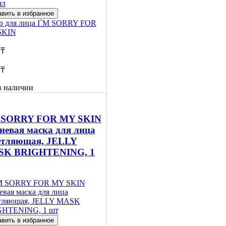
вить в избранное
р для лица
I`M SORRY FOR
SKIN
 ₸
 ₸
в наличии
щить
личии
 SORRY FOR MY SKIN
невая маска для лица
етляющая, JELLY
K BRIGHTENING, 1
вить в избранное