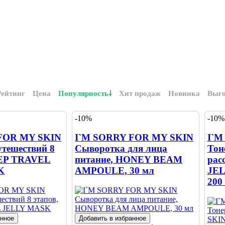
Рейтинг
Цена
Популярность
Хит продаж
Новинка
Выг
-10%
-10%
FOR MY SKIN
I`M SORRY FOR MY SKIN
I`M
утешествий 8
Сыворотка для лица
Тон
TEP TRAVEL
питание, HONEY BEAM
рас
K
AMPOULE, 30 мл
JE
200
анное
Добавить в избранное