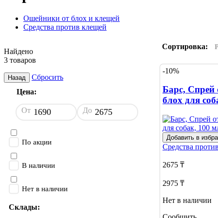
Ошейники от блох и клещей
Средства против клещей
Сортировка:
Найдено
3 товаров
-10%
Сбросить
Назад
Барс, Спрей 
Цена:
блох для соб
От
До
Добавить в избр
По акции
Средства проти
2675 ₸
В наличии
2975 ₸
Нет в наличии
Нет в наличии
Склады:
Сообщить