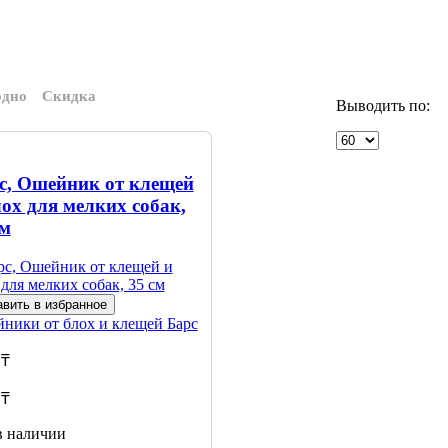
одно
Скидка
Выводить по:
с, Ошейник от клещей
лох для мелких собак,
см
вить в избранное
ники от блох и клещей
Барс
 ₸
 ₸
в наличии