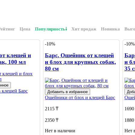
Рейтинг
Цена
Популярность
Хит продаж
Новинка
Выг
-10%
-10%
от клещей и
Барс, Ошейник от клещей
Бар
ак, 100 мл
и блох для крупных собак,
и б
80 см
35 
анное
в клещей
Барс
Добавить в избранное
Доба
Ошейники от блох и клещей
Барс
Ошей
2115 ₸
1690
2350 ₸
1880
Нет в наличии
Нет 