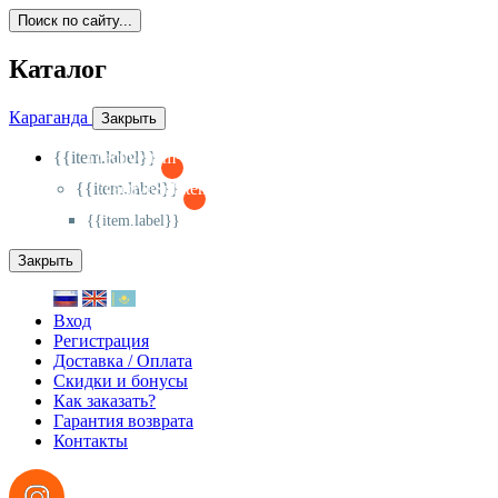
Поиск по сайту...
Каталог
Караганда
Закрыть
{{item.label}}
{{activeItem==item.id?'-
':'+'}}
{{item.label}}
{{activeSubitem==item.id?'-
':'+'}}
{{item.label}}
Закрыть
Вход
Регистрация
Доставка / Оплата
Скидки и бонусы
Как заказать?
Гарантия возврата
Контакты