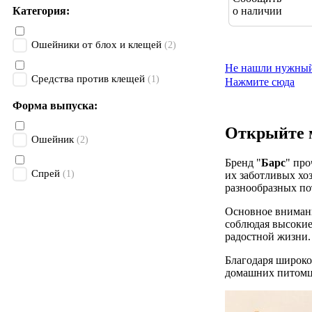
о наличии
Категория:
Ошейники от блох и клещей
(2)
Не нашли нужный
Средства против клещей
(1)
Нажмите сюда
Форма выпуска:
Открыйте м
Ошейник
(2)
Бренд "
Барс
" про
Спрей
(1)
их заботливых хо
разнообразных по
Основное внимани
соблюдая высокие
радостной жизни.
Благодаря широко
домашних питомце