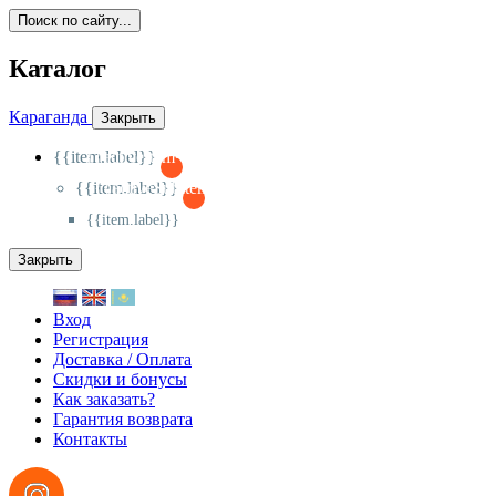
Поиск по сайту...
Каталог
Караганда
Закрыть
{{item.label}}
{{activeItem==item.id?'-
':'+'}}
{{item.label}}
{{activeSubitem==item.id?'-
':'+'}}
{{item.label}}
Закрыть
Вход
Регистрация
Доставка / Оплата
Скидки и бонусы
Как заказать?
Гарантия возврата
Контакты