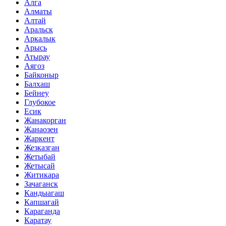
Алга
Алматы
Алтай
Аральск
Аркалык
Арысь
Атырау
Аягоз
Байконыр
Балхаш
Бейнеу
Глубокое
Есик
Жанакорган
Жанаозен
Жаркент
Жезказган
Жетыбай
Жетысай
Житикара
Зачаганск
Кандыагаш
Капшагай
Караганда
Каратау