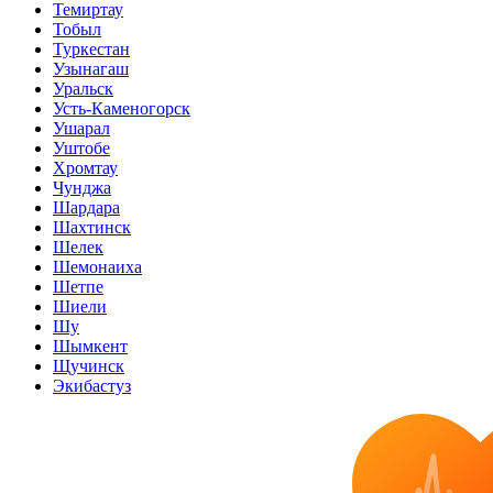
Темиртау
Тобыл
Туркестан
Узынагаш
Уральск
Усть-Каменогорск
Ушарал
Уштобе
Хромтау
Чунджа
Шардара
Шахтинск
Шелек
Шемонаиха
Шетпе
Шиели
Шу
Шымкент
Щучинск
Экибастуз