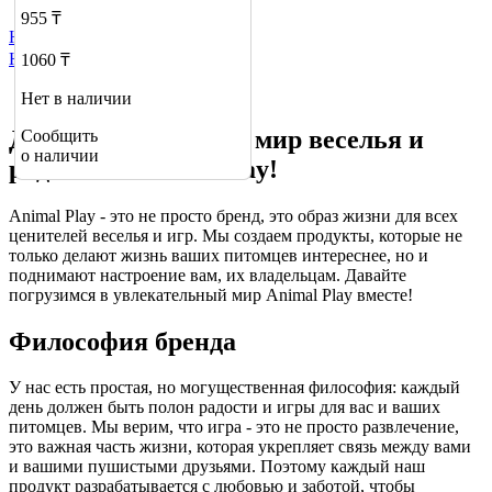
955 ₸
Не нашли нужный товар?
Нажмите сюда
1060 ₸
Нет в наличии
Добро пожаловать в мир веселья и
Сообщить
о наличии
радости с Animal Play!
Animal Play - это не просто бренд, это образ жизни для всех
ценителей веселья и игр. Мы создаем продукты, которые не
только делают жизнь ваших питомцев интереснее, но и
поднимают настроение вам, их владельцам. Давайте
погрузимся в увлекательный мир Animal Play вместе!
Философия бренда
У нас есть простая, но могущественная философия: каждый
день должен быть полон радости и игры для вас и ваших
питомцев. Мы верим, что игра - это не просто развлечение,
это важная часть жизни, которая укрепляет связь между вами
и вашими пушистыми друзьями. Поэтому каждый наш
продукт разрабатывается с любовью и заботой, чтобы