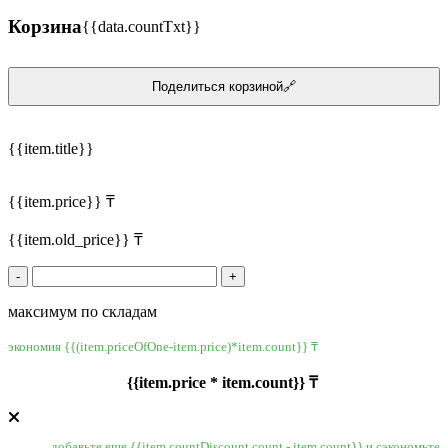
Корзина
{{data.countTxt}}
Поделиться корзиной🔗
{{item.title}}
{{item.price}} ₸
{{item.old_price}} ₸
-
+
максимум по складам
экономия {{(item.priceOfOne-item.price)*item.count}} ₸
{{item.price * item.count}} ₸
добавьте еще {{item.countDiscount.count - item.count}} и сэкономьте