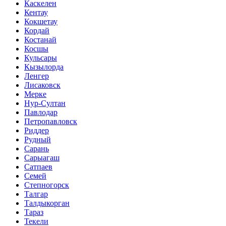
Каскелен
Кентау
Кокшетау
Кордай
Костанай
Косшы
Кульсары
Кызылорда
Ленгер
Лисаковск
Мерке
Нур-Султан
Павлодар
Петропавловск
Риддер
Рудный
Сарань
Сарыагаш
Сатпаев
Семей
Степногорск
Талгар
Талдыкорган
Тараз
Текели