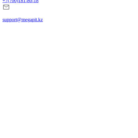
+7(700)181-80-18
support@megapit.kz