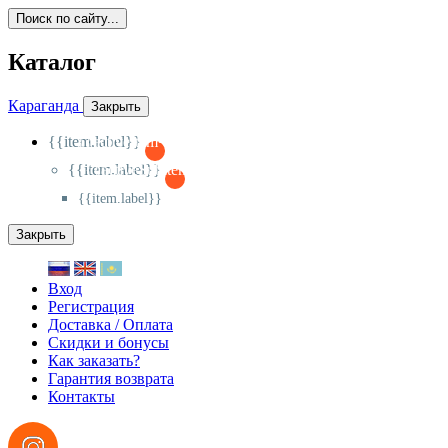
Поиск по сайту...
Каталог
Караганда
Закрыть
{{item.label}}
{{activeItem==item.id?'-
':'+'}}
{{item.label}}
{{activeSubitem==item.id?'-
':'+'}}
{{item.label}}
Закрыть
Вход
Регистрация
Доставка / Оплата
Скидки и бонусы
Как заказать?
Гарантия возврата
Контакты