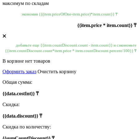
максимум по складам
экономия {{(item.priceOfOne-item.price)*item.count}} ₸
{{item.price * item.count}} ₸
добавьте еще {{item.countDiscount.count - item.count}} и сэкономьте
{{item.countDiscount.count*item.price * item.countDiscount.percent/100}} ₸
В корзине нет товаров
Оформить заказ
Очистить корзину
Общая сумма:
{{data.costInt}} ₸
Скидка:
{{data.discount}} ₸
Скидка по количеству:
{{sumCountDiscount}} ₸