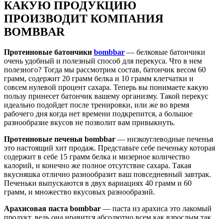
КАКУЮ ПРОДУКЦИЮ
ПРОИЗВОДИТ КОМПАНИЯ
BOMBBAR
Протеиновые батончики
bombbar
— белковые батончики
очень удобный и полезный способ для перекуса. Что в нем
полезного? Тогда мы рассмотрим состав, батончик весом 60
грамм, содержит 20 грамм белка и 10 грамм клетчатки и
совсем нулевой процент сахара. Теперь вы понимаете какую
пользу принесет батончик вашему организму. Такой перекус
идеально подойдет после тренировки, или же во время
рабочего дня когда нет времени подкрепится, а большое
разнообразие вкусов не позволит вам привыкнуть.
Протеиновые печенья bombbar
— низкоуглеводные печенья
это настоящий хит продаж. Представьте себе печеньку которая
содержит в себе 15 грамм белка и мизерное количество
калорий, и конечно же полное отсутствие сахара. Такая
вкусняшка отлично разнообразит ваш повседневный завтрак.
Печеньки выпускаются в двух вариациях 40 грамм и 60
грамм, и множество вкусовых разнообразий.
Арахисовая паста bombbar
— паста из арахиса это лакомый
продукт, ведь она нравится абсолютно всем как взрослым так