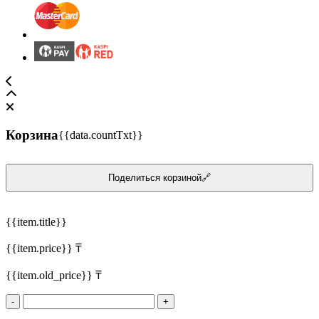
Корзина
{{data.countTxt}}
Поделиться корзиной🔗
{{item.title}}
{{item.price}} ₸
{{item.old_price}} ₸
-
+