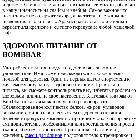
и детям. Отлично сочетается с завтраком , ее можно добавлять
в кашу и наносить на слайсы и хлебцы. Самое важное что
паста также не содержит сахара, а растительные жиры не
позволят ва набрать весь. Арахисовая паста это отличный
вариант для крепкого и сытного перекуса за любой чашечкой
кофе.
ЗДОРОВОЕ ПИТАНИЕ ОТ
BOMBBAR
Употребление таких продуктов доставляет огромное
удовольствие. Ими можно наслаждаться в любое время с
пользой для здоровья. Один из первых шагов спортсмена к
желаемому результату – здоровое питание. Правильно
питаясь, вы сможете контролировать вес, избегать проблем со
здоровьем, влиять на свое настроение. Благодаря товарам от
Bombbar питаться можно вкусно и разнообразно.
Сбалансированное количество белков, жиров, углеводов,
витаминов, минералов и есть схема здорового питания.
Белковые продукты компании с протеином обогатят организм
аминокислотами, необходимыми для восстановления и роста
тканей, обеспечат энергией. Протеиновые батончики,
коктейли,
смеси для блинов
подготовят тело к тренировке и