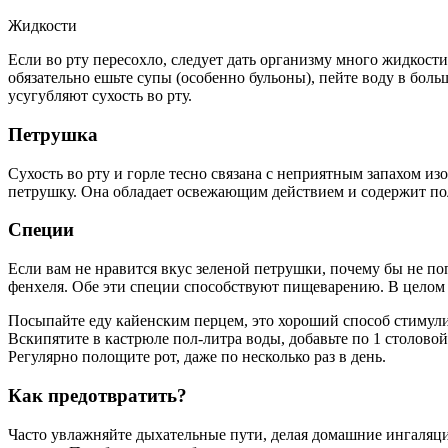
Жидкости
Если во рту пересохло, следует дать организму много жидкост
обязательно ешьте супы (особенно бульоны), пейте воду в боль
усугубляют сухость во рту.
Петрушка
Сухость во рту и горле тесно связана с неприятным запахом из
петрушку. Она обладает освежающим действием и содержит пол
Специи
Если вам не нравится вкус зеленой петрушки, почему бы не по
фенхеля. Обе эти специи способствуют пищеварению. В целом 
Посыпайте еду кайенским перцем, это хороший способ стимули
Вскипятите в кастрюле пол-литра воды, добавьте по 1 столовой
Регулярно полощите рот, даже по несколько раз в день.
Как предотвратить?
Часто увлажняйте дыхательные пути, делая домашние ингаляци