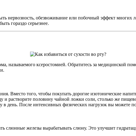
быть нервозность, обезвоживание или побочный эффект многих 
быть гораздо серьезнее.
дрома, называемого ксеростомией. Обратитесь за медицинской по
и.
ния. Вместо того, чтобы покупать дорогие изотонические напит
у и растворите половину чайной ложки соли, столько же пищево
у в день. После интенсивных физических нагрузок вы можете поз
ать слюнные железы вырабатывать слюну. Это улучшит гидратацию