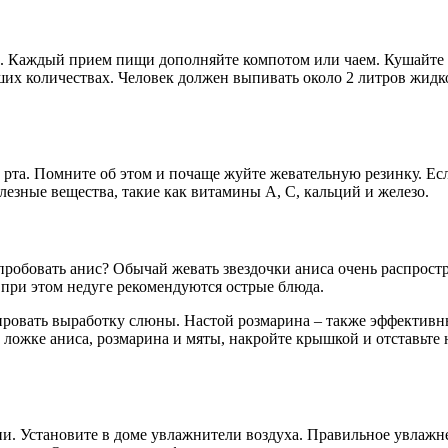
и. Каждый прием пищи дополняйте компотом или чаем. Кушайте м
ших количествах. Человек должен выпивать около 2 литров жидкос
о рта. Помните об этом и почаще жуйте жевательную резинку. Есл
езные вещества, такие как витамины А, С, кальций и железо.
пробовать анис? Обычай жевать звездочки аниса очень распрост
при этом недуге рекомендуются острые блюда.
ровать выработку слюны. Настой розмарина – также эффективный
 ложке аниса, розмарина и мяты, накройте крышкой и отставьте 
и. Установите в доме увлажнители воздуха. Правильное увлажне