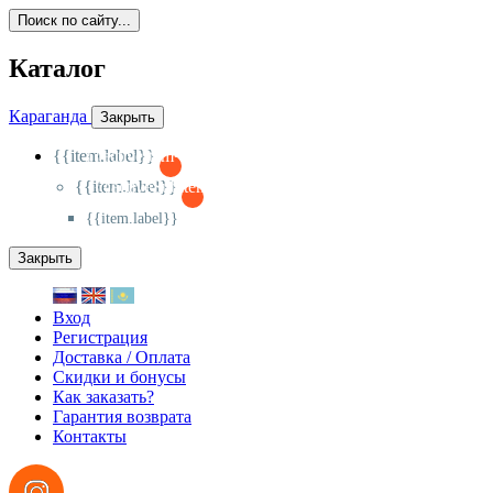
Поиск по сайту...
Каталог
Караганда
Закрыть
{{item.label}}
{{activeItem==item.id?'-
':'+'}}
{{item.label}}
{{activeSubitem==item.id?'-
':'+'}}
{{item.label}}
Закрыть
Вход
Регистрация
Доставка / Оплата
Скидки и бонусы
Как заказать?
Гарантия возврата
Контакты