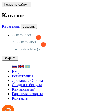
Поиск по сайту...
Каталог
Караганда
Закрыть
{{item.label}}
{{activeItem==item.id?'-
':'+'}}
{{item.label}}
{{activeSubitem==item.id?'-
':'+'}}
{{item.label}}
Закрыть
Вход
Регистрация
Доставка / Оплата
Скидки и бонусы
Как заказать?
Гарантия возврата
Контакты