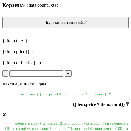
Корзина
{{data.countTxt}}
Поделиться корзиной🔗
{{item.title}}
{{item.price}} ₸
{{item.old_price}} ₸
-
+
максимум по складам
экономия {{(item.priceOfOne-item.price)*item.count}} ₸
{{item.price * item.count}} ₸
добавьте еще {{item.countDiscount.count - item.count}} и сэкономьте
{{item.countDiscount.count*item.price * item.countDiscount.percent/100}} ₸